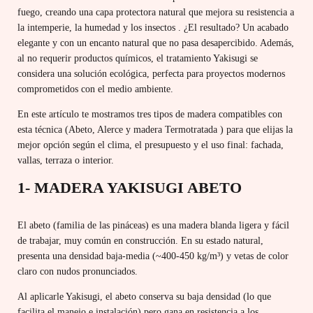
fuego, creando una capa protectora natural que mejora su resistencia a
la intemperie, la humedad y los insectos . ¿El resultado? Un acabado
elegante y con un encanto natural que no pasa desapercibido. Además,
al no requerir productos químicos, el tratamiento Yakisugi se
considera una solución ecológica, perfecta para proyectos modernos
comprometidos con el medio ambiente.
En este artículo te mostramos tres tipos de madera compatibles con
esta técnica (Abeto, Alerce y madera Termotratada ) para que elijas la
mejor opción según el clima, el presupuesto y el uso final: fachada,
vallas, terraza o interior.
1- MADERA YAKISUGI ABETO
El abeto (familia de las pináceas) es una madera blanda ligera y fácil
de trabajar, muy común en construcción. En su estado natural,
presenta una densidad baja-media (~400-450 kg/m³) y vetas de color
claro con nudos pronunciados.
Al aplicarle Yakisugi, el abeto conserva su baja densidad (lo que
facilita el manejo e instalación) pero gana en resistencia a los