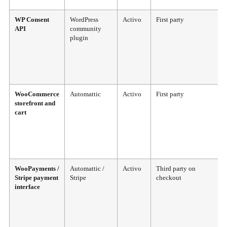
WP Consent
WordPress
Activo
First party
API
community
plugin
WooCommerce
Automattic
Activo
First party
storefront and
cart
WooPayments /
Automattic /
Activo
Third party on
Stripe payment
Stripe
checkout
interface