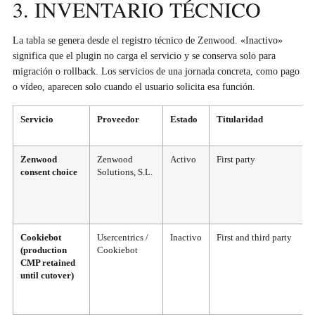
3. INVENTARIO TÉCNICO
La tabla se genera desde el registro técnico de Zenwood. «Inactivo»
significa que el plugin no carga el servicio y se conserva solo para
migración o rollback. Los servicios de una jornada concreta, como pago
o vídeo, aparecen solo cuando el usuario solicita esa función.
Servicio
Proveedor
Estado
Titularidad
Zenwood
Zenwood
Activo
First party
consent choice
Solutions, S.L.
Cookiebot
Usercentrics /
Inactivo
First and third party
(production
Cookiebot
CMP retained
until cutover)