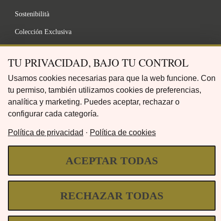
Sostenibilità
Colección Exclusiva
Gama De Acabados
TU PRIVACIDAD, BAJO TU CONTROL
FAQ
Usamos cookies necesarias para que la web funcione. Con
tu permiso, también utilizamos cookies de preferencias,
LEGAL
analítica y marketing. Puedes aceptar, rechazar o
configurar cada categoría.
Política de privacidad
·
Política de cookies
politica sulla riservatezza
Términos y Condiciones
ACEPTAR TODAS
Aviso Legal
Política de Cookies
RECHAZAR TODAS