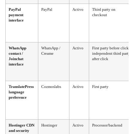
PayPal
PayPal
Activo
Third party on
payment
checkout
interface
WhatsApp
WhatsApp /
Activo
First party before click;
contact /
Creame
independent third party
Joinchat
after click
interface
TranslatePress
Cozmoslabs
Activo
First party
language
preference
Hostinger CDN
Hostinger
Activo
Processor/backend
and security