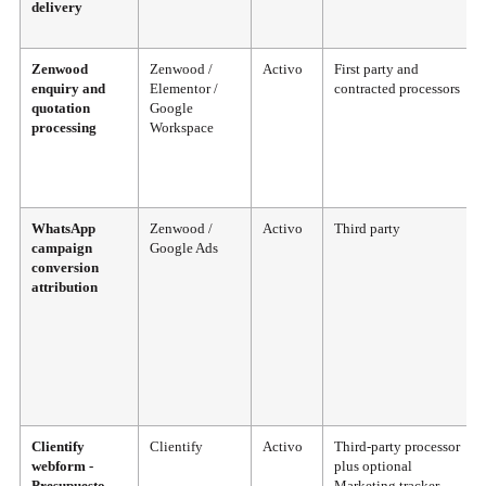
delivery
Zenwood
Zenwood /
Activo
First party and
enquiry and
Elementor /
contracted processors
quotation
Google
processing
Workspace
WhatsApp
Zenwood /
Activo
Third party
campaign
Google Ads
conversion
attribution
Clientify
Clientify
Activo
Third-party processor
webform -
plus optional
Presupuesto
Marketing tracker