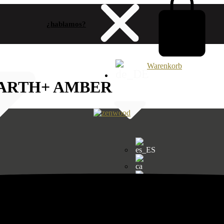
¿hablamos?
Warenkorb
EARTH+ AMBER
UGI
EID