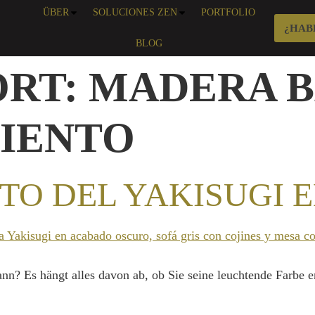
ÜBER
SOLUCIONES ZEN
PORTFOLIO
¿HAB
BLOG
RT:
MADERA B
IENTO
O DEL YAKISUGI 
nn? Es hängt alles davon ab, ob Sie seine leuchtende Farbe er