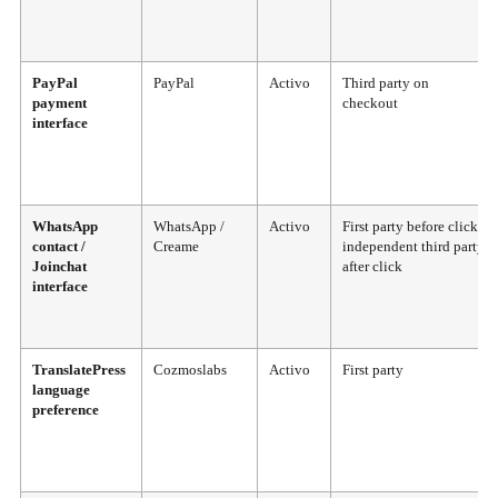
PayPal
PayPal
Activo
Third party on
payment
checkout
interface
WhatsApp
WhatsApp /
Activo
First party before click;
contact /
Creame
independent third party
Joinchat
after click
interface
TranslatePress
Cozmoslabs
Activo
First party
language
preference