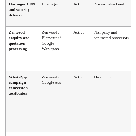
Hostinger CDN
Hostinger
Activo
Processor/backend
and security
delivery
Zenwood
Zenwood /
Activo
First party and
enquiry and
Elementor /
contracted processors
quotation
Google
processing
Workspace
WhatsApp
Zenwood /
Activo
Third party
campaign
Google Ads
conversion
attribution