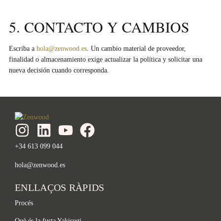
5. CONTACTO Y CAMBIOS
Escriba a
hola@zenwood.es
. Un cambio material de proveedor,
finalidad o almacenamiento exige actualizar la política y solicitar una
nueva decisión cuando corresponda.
+34 613 099 044
hola@zenwood.es
ENLLAÇOS RÀPIDS
Procés
Què és la fusta Yakisugi