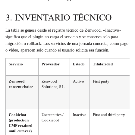
3. INVENTARIO TÉCNICO
La tabla se genera desde el registro técnico de Zenwood. «Inactivo»
significa que el plugin no carga el servicio y se conserva solo para
migración o rollback. Los servicios de una jornada concreta, como pago
o vídeo, aparecen solo cuando el usuario solicita esa función.
Servicio
Proveedor
Estado
Titularidad
Zenwood
Zenwood
Activo
First party
consent choice
Solutions, S.L.
Cookiebot
Usercentrics /
Inactivo
First and third party
(production
Cookiebot
CMP retained
until cutover)