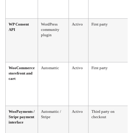
WP Consent
WordPress
Activo
First party
API
community
plugin
WooCommerce
Automattic
Activo
First party
storefront and
cart
WooPayments /
Automattic /
Activo
Third party on
Stripe payment
Stripe
checkout
interface