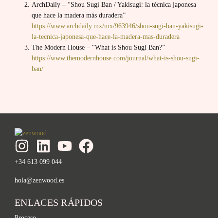
ArchDaily – “Shou Sugi Ban / Yakisugi: la técnica japonesa
que hace la madera más duradera”
https://www.archdaily.mx/mx/963946/shou-sugi-ban-yakisugi-
la-tecnica-japonesa-que-hace-la-madera-mas-duradera
The Modern House – “What is Shou Sugi Ban?”
https://www.themodernhouse.com/journal/what-is-shou-sugi-
ban/
+34 613 099 044
hola@zenwood.es
ENLACES RÁPIDOS
Proceso