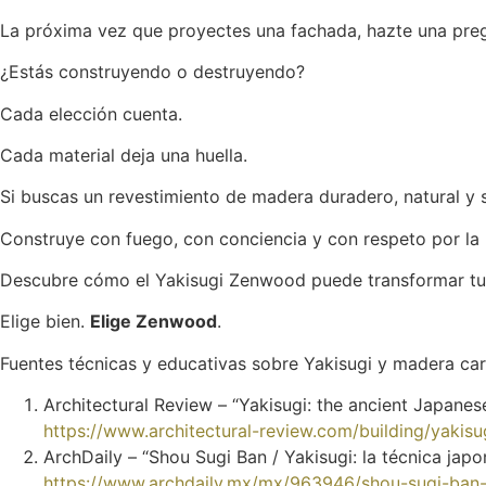
La próxima vez que proyectes una fachada, hazte una pregu
¿Estás construyendo o destruyendo?
Cada elección cuenta.
Cada material deja una huella.
Si buscas un revestimiento de madera duradero, natural y 
Construye con fuego, con conciencia y con respeto por la 
Descubre cómo el Yakisugi Zenwood puede transformar tu p
Elige bien.
Elige Zenwood
.
Fuentes técnicas y educativas sobre Yakisugi y madera ca
Architectural Review – “Yakisugi: the ancient Japanes
https://www.architectural-review.com/building/yakis
ArchDaily – “Shou Sugi Ban / Yakisugi: la técnica ja
https://www.archdaily.mx/mx/963946/shou-sugi-ban-