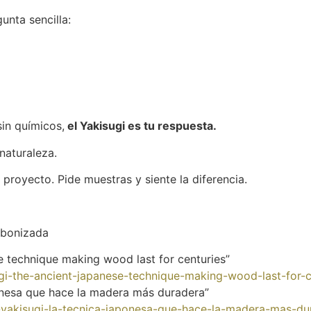
nta sencilla:
sin químicos,
el Yakisugi es tu respuesta.
naturaleza.
royecto. Pide muestras y siente la diferencia.
rbonizada
e technique making wood last for centuries”
ugi-the-ancient-japanese-technique-making-wood-last-for-c
ponesa que hace la madera más duradera”
yakisugi-la-tecnica-japonesa-que-hace-la-madera-mas-du