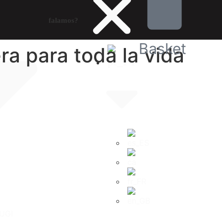
falamos?
Basket
a para toda la vida
UGI