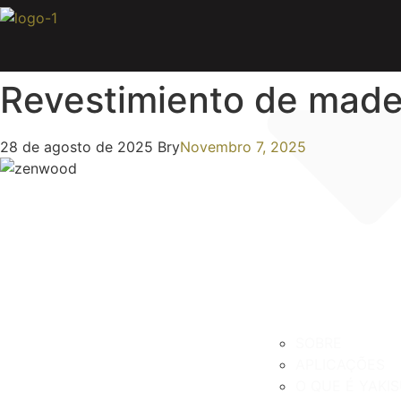
Pular
para
o
conteúdo
Revestimiento de mader
28 de agosto de 2025
Bry
Novembro 7, 2025
SOBRE
APLICAÇÕES
O QUE É YAKIS