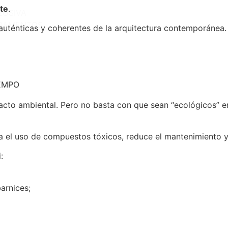
te
.
LUSIVA
BAMENTOS
 auténticas y coherentes de la arquitectura contemporánea.
EMPO
to ambiental. Pero no basta con que sean “ecológicos” en 
a el uso de compuestos tóxicos, reduce el mantenimiento y 
:
arnices;