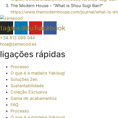
The Modern House – “What is Shou Sugi Ban?”
https://www.themodernhouse.com/journal/what-is-sh
stagram
LinkedIn
YouTube
Facebook
+34 613 099 044
hola@zenwood.es
ligações rápidas
Processo
O que é a madeira Yakisugi
Soluções Zen
Sustentabilidade
Coleção Exclusiva
Gama de acabamentos
FAQ
Processo
O que é a madeira Yakisugi