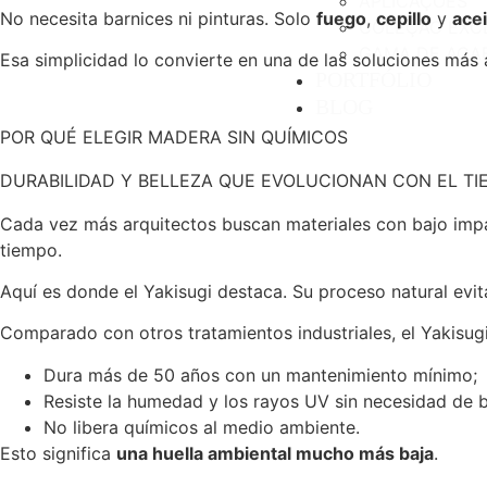
APLICAÇÕES
No necesita barnices ni pinturas. Solo
fuego
,
cepillo
y
acei
COLEÇÃO EXC
GAMA DE ACA
Esa simplicidad lo convierte en una de las soluciones más
PORTFÓLIO
BLOG
POR QUÉ ELEGIR MADERA SIN QUÍMICOS
DURABILIDAD Y BELLEZA QUE EVOLUCIONAN CON EL TI
Cada vez más arquitectos buscan materiales con bajo impac
tiempo.
Aquí es donde el Yakisugi destaca. Su proceso natural evit
Comparado con otros tratamientos industriales, el Yakisugi
Dura más de 50 años con un mantenimiento mínimo;
Resiste la humedad y los rayos UV sin necesidad de b
No libera químicos al medio ambiente.
Esto significa
una huella ambiental mucho más baja
.