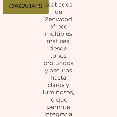
acabados
D'ACABATS
de
Zenwood
ofrece
múltiples
matices,
desde
tonos
profundos
y oscuros
hasta
claros y
luminosos,
lo que
permite
integrarla