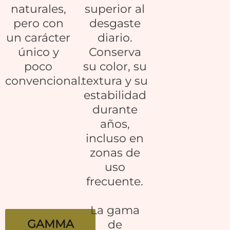
naturales,
superior al
pero con
desgaste
un carácter
diario.
único y
Conserva
poco
su color, su
convencional.
textura y su
estabilidad
durante
años,
incluso en
zonas de
uso
frecuente.
La gama
GAMMA
de