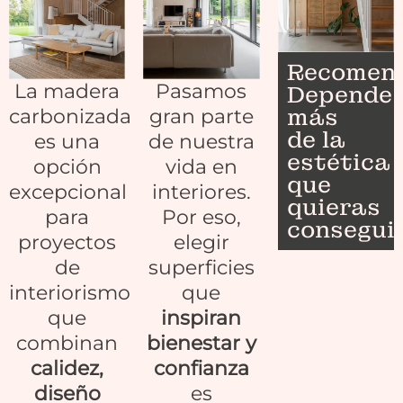
Recomend
La madera
Pasamos
Depende
más
carbonizada
gran parte
de la
es una
de nuestra
estética
opción
vida en
que
excepcional
interiores.
quieras
para
Por eso,
conseguir
proyectos
elegir
de
superficies
interiorismo
que
que
inspiran
combinan
bienestar y
calidez,
confianza
diseño
es