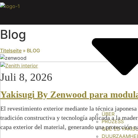
Zum
Inhalt
springen
Blog
Titelseite
»
BLOG
Juli 8, 2026
Yakisugi By Zenwood para modul
El revestimiento exterior mediante la técnica japonesa
ÜBER
tradición constructiva y tecnología aplicada a la mader
PROZESS
capa exterior del material, generando una protección 
QUÉ ES YAKIS
DUURZAAMHE