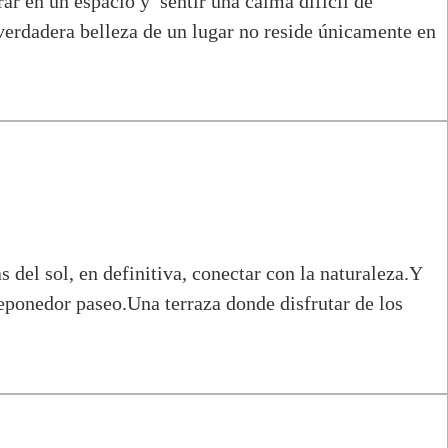
ar en un espacio y sentir una calma difícil de
 verdadera belleza de un lugar no reside únicamente en
s del sol, en definitiva, conectar con la naturaleza.Y
eponedor paseo.Una terraza donde disfrutar de los