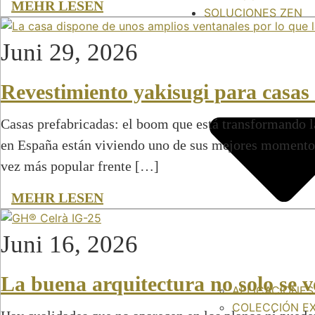
MEHR LESEN
SOLUCIONES ZEN
Juni 29, 2026
Revestimiento yakisugi para casas 
Casas prefabricadas: el boom que está transformando l
en España están viviendo uno de sus mejores momento
vez más popular frente […]
MEHR LESEN
Juni 16, 2026
La buena arquitectura no solo se v
APLICACIONES
COLECCIÓN E