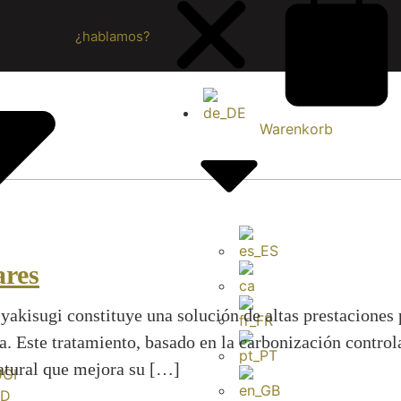
¿hablamos?
Warenkorb
ares
 yakisugi constituye una solución de altas prestacione
a. Este tratamiento, basado en la carbonización control
natural que mejora su […]
UGI
ID