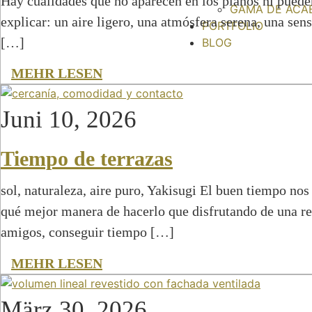
Hay cualidades que no aparecen en los planos ni pueden
GAMA DE ACA
explicar: un aire ligero, una atmósfera serena, una sen
PORTFOLIO
[…]
BLOG
MEHR LESEN
Juni 10, 2026
Tiempo de terrazas
sol, naturaleza, aire puro, Yakisugi El buen tiempo nos 
qué mejor manera de hacerlo que disfrutando de una ref
amigos, conseguir tiempo […]
MEHR LESEN
März 30, 2026