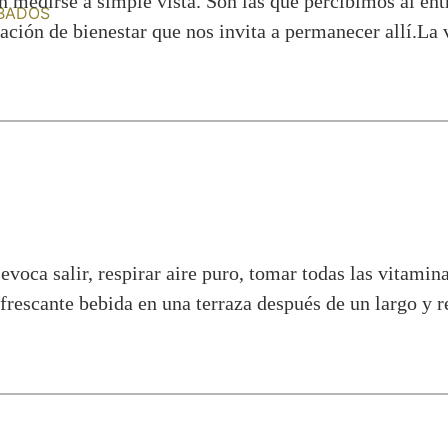
 medirse a simple vista. Son las que percibimos al entr
BADOS
sación de bienestar que nos invita a permanecer allí.La
evoca salir, respirar aire puro, tomar todas las vitamina
rescante bebida en una terraza después de un largo y r