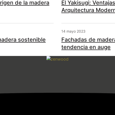
rigen de la madera
El Yakisugi: Ventaj
Arquitectura Moder
14 mayo 2023
adera sostenible
Fachadas de mader
tendencia en auge