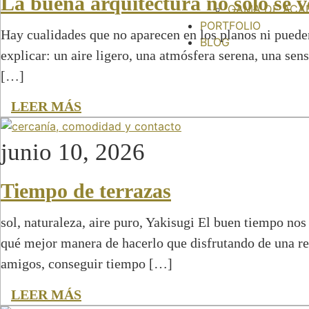
La buena arquitectura no solo se v
GAMA DE ACA
PORTFOLIO
Hay cualidades que no aparecen en los planos ni pueden
BLOG
explicar: un aire ligero, una atmósfera serena, una sen
[…]
LEER MÁS
junio 10, 2026
Tiempo de terrazas
sol, naturaleza, aire puro, Yakisugi El buen tiempo nos 
qué mejor manera de hacerlo que disfrutando de una ref
amigos, conseguir tiempo […]
LEER MÁS