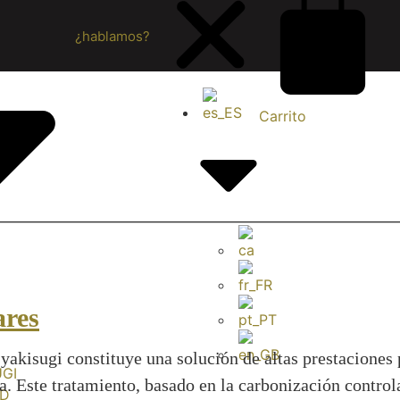
¿hablamos?
Carrito
ares
 yakisugi constituye una solución de altas prestacione
UGI
a. Este tratamiento, basado en la carbonización control
AD