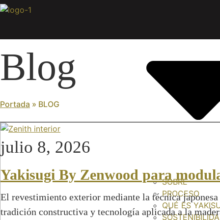
Ir
al
contenido
Blog
Portada
»
BLOG
julio 8, 2026
Yakisugi By Zenwood para modul
SOBRE
PROCESO
El revestimiento exterior mediante la técnica japonesa
QUÉ ES YAKIS
tradición constructiva y tecnología aplicada a la mader
SOSTENIBILID