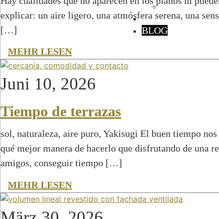
Hay cualidades que no aparecen en los planos ni pueden
GAMA DE ACA
explicar: un aire ligero, una atmósfera serena, una sen
PORTFOLIO
[…]
BLOG
MEHR LESEN
Juni 10, 2026
Tiempo de terrazas
sol, naturaleza, aire puro, Yakisugi El buen tiempo nos 
qué mejor manera de hacerlo que disfrutando de una ref
amigos, conseguir tiempo […]
MEHR LESEN
März 30, 2026