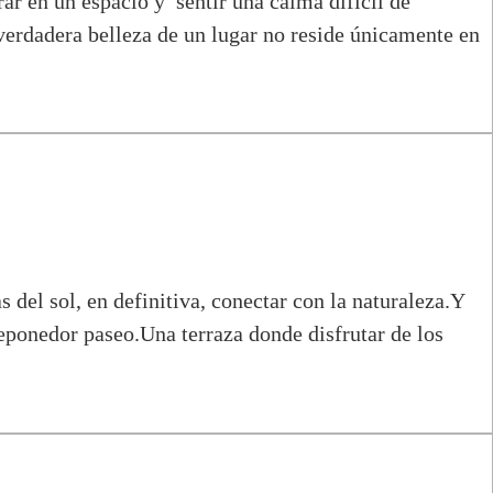
ar en un espacio y sentir una calma difícil de
 verdadera belleza de un lugar no reside únicamente en
s del sol, en definitiva, conectar con la naturaleza.Y
eponedor paseo.Una terraza donde disfrutar de los