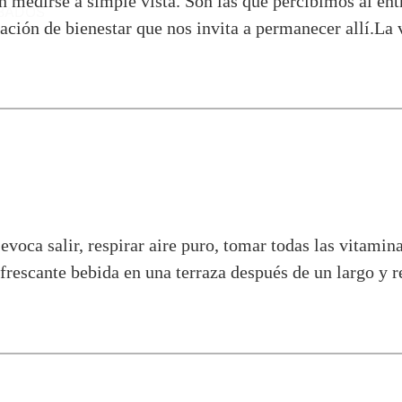
 medirse a simple vista. Son las que percibimos al entr
BADOS
sación de bienestar que nos invita a permanecer allí.La
evoca salir, respirar aire puro, tomar todas las vitamina
rescante bebida en una terraza después de un largo y r