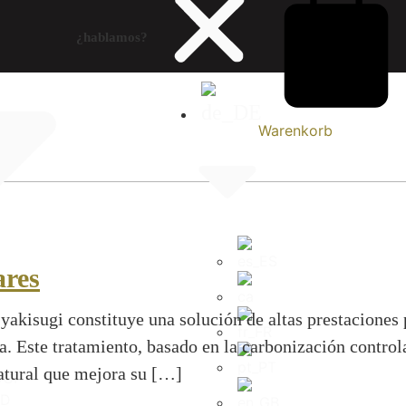
¿hablamos?
Warenkorb
ares
 yakisugi constituye una solución de altas prestacione
a. Este tratamiento, basado en la carbonización control
natural que mejora su […]
UGI
ID