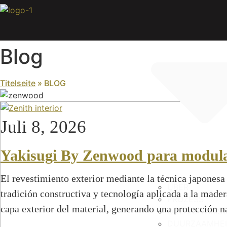
Zum
Inhalt
springen
Blog
Titelseite
»
BLOG
Juli 8, 2026
Yakisugi By Zenwood para modul
El revestimiento exterior mediante la técnica japonesa
ÜBER
tradición constructiva y tecnología aplicada a la mader
PROZESS
capa exterior del material, generando una protección 
QUÉ ES YAKIS
DUURZAAMHE