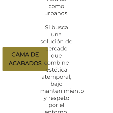
como
urbanos.
Si busca
una
solución de
cercado
GAMA DE
que
combine
ACABADOS
estética
atemporal,
bajo
mantenimiento
y respeto
por el
entorno,