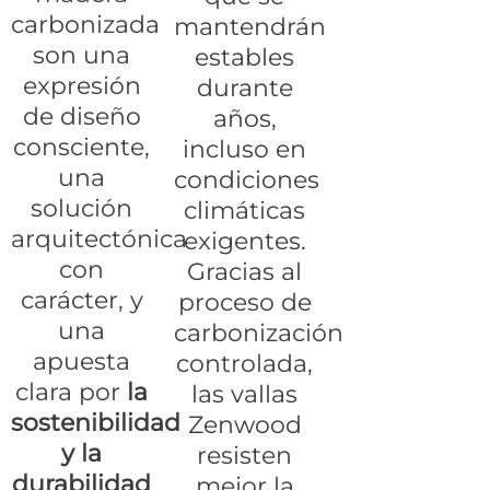
carbonizada
mantendrán
son una
estables
expresión
durante
de diseño
años,
consciente,
incluso en
una
condiciones
solución
climáticas
arquitectónica
exigentes.
con
Gracias al
carácter, y
proceso de
una
carbonización
apuesta
controlada,
clara por
la
las vallas
sostenibilidad
Zenwood
y la
resisten
durabilidad
mejor la