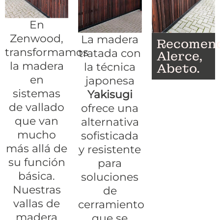
En
Zenwood,
La madera
Recomend
transformamos
tratada con
Alerce,
la madera
Abeto.
la técnica
en
japonesa
sistemas
Yakisugi
de vallado
ofrece una
que van
alternativa
mucho
sofisticada
más allá de
y resistente
su función
para
básica.
soluciones
Nuestras
de
vallas de
cerramiento
madera
que se