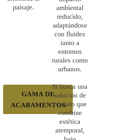
paisaje.
ambiental
reducido,
adaptándose
con fluidez
tanto a
entornos
rurales como
urbanos.
Si busca una
GAMA DE
solución de
cercado que
ACABAMENTOS
combine
estética
atemporal,
bajo