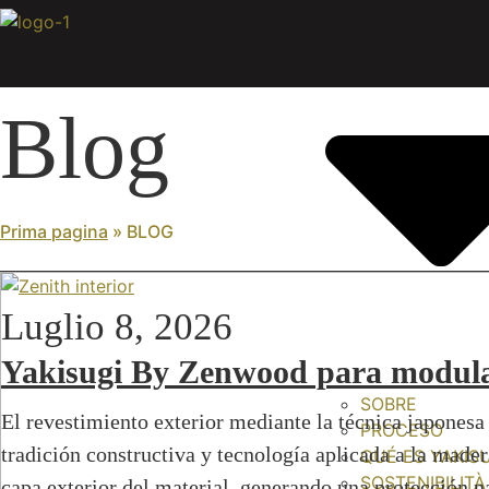
Vai
al
contenuto
Blog
Prima pagina
»
BLOG
Luglio 8, 2026
Yakisugi By Zenwood para modul
SOBRE
El revestimiento exterior mediante la técnica japonesa
PROCESO
tradición constructiva y tecnología aplicada a la mader
QUÉ ES YAKIS
SOSTENIBILITÀ
capa exterior del material, generando una protección 