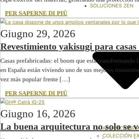
SOLUCIONES ZEN
PER SAPERNE DI PIÙ
Giugno 29, 2026
Revestimiento yakisugi para casas 
Casas prefabricadas: el boom que está transformando l
en España están viviendo uno de sus mejores momento
vez más popular frente […]
PER SAPERNE DI PIÙ
Giugno 16, 2026
La buena arquitectura no solo se v
APLICACIONES
COLECCIÓN E