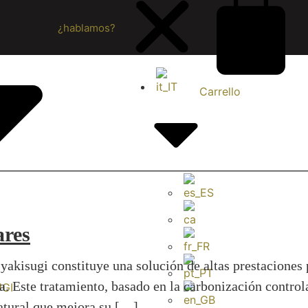
¿hablamos?
Carrello
ares
 yakisugi constituye una solución de altas prestacione
a. Este tratamiento, basado en la carbonización control
UGI
natural que mejora su […]