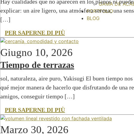
Hay cualidades que no aparecen en los planos ni pueden
GAMA DE ACA
explicar: un aire ligero, una atmósfera serena, una sen
PORTFOLIO
BLOG
[…]
PER SAPERNE DI PIÙ
Giugno 10, 2026
Tiempo de terrazas
sol, naturaleza, aire puro, Yakisugi El buen tiempo nos 
qué mejor manera de hacerlo que disfrutando de una ref
amigos, conseguir tiempo […]
PER SAPERNE DI PIÙ
Marzo 30, 2026