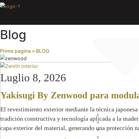
Vai
al
contenuto
Blog
Prima pagina
»
BLOG
Luglio 8, 2026
Yakisugi By Zenwood para modul
El revestimiento exterior mediante la técnica japonesa
SOBRE
tradición constructiva y tecnología aplicada a la mader
PROCESO
capa exterior del material, generando una protección 
QUÉ ES YAKIS
SOSTENIBILITÀ