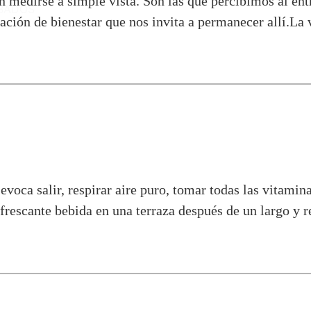
 medirse a simple vista. Son las que percibimos al entr
BADOS
sación de bienestar que nos invita a permanecer allí.La
evoca salir, respirar aire puro, tomar todas las vitamina
rescante bebida en una terraza después de un largo y r