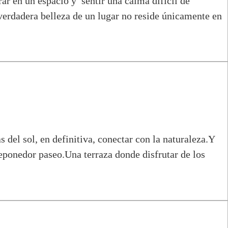
ar en un espacio y sentir una calma difícil de
 verdadera belleza de un lugar no reside únicamente en
s del sol, en definitiva, conectar con la naturaleza.Y
eponedor paseo.Una terraza donde disfrutar de los