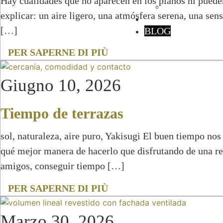
Hay cualidades que no aparecen en los planos ni pueden
GAMA DE ACA
explicar: un aire ligero, una atmósfera serena, una sen
PORTFOLIO
[…]
BLOG
PER SAPERNE DI PIÙ
Giugno 10, 2026
Tiempo de terrazas
sol, naturaleza, aire puro, Yakisugi El buen tiempo nos 
qué mejor manera de hacerlo que disfrutando de una ref
amigos, conseguir tiempo […]
PER SAPERNE DI PIÙ
Marzo 30, 2026