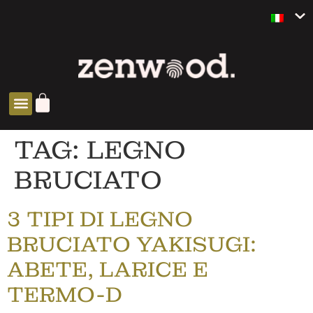
TAG:
LEGNO
BRUCIATO
3 TIPI DI LEGNO
BRUCIATO YAKISUGI:
ABETE, LARICE E
TERMO-D