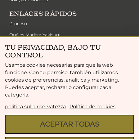
ENLACES RÁPIDOS
Proceso
Qué es Madera Yakisugi
Soluciones Zen
TU PRIVACIDAD, BAJO TU
CONTROL
Sostenibilità
Usamos cookies necesarias para que la web
Colección Exclusiva
funcione. Con tu permiso, también utilizamos
Gama De Acabados
cookies de preferencias, analítica y marketing.
Puedes aceptar, rechazar o configurar cada
FAQ
categoría.
LEGAL
politica sulla riservatezza
·
Política de cookies
ACEPTAR TODAS
politica sulla riservatezza