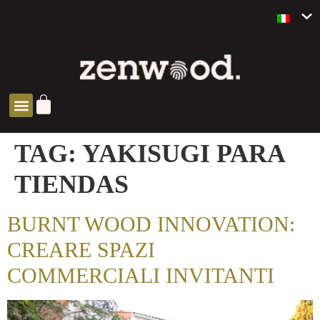
SOLUCIONES ZEN
TAG:
YAKISUGI PARA
TIENDAS
BURNT WOOD INNOVATION:
CREARE SPAZI
COMMERCIALI INVITANTI