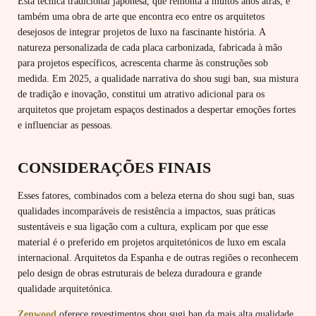
Esta técnica tradicional japonesa, que remonta a muitos anos atrás, é
também uma obra de arte que encontra eco entre os arquitetos
desejosos de integrar projetos de luxo na fascinante história. A
natureza personalizada de cada placa carbonizada, fabricada à mão
para projetos específicos, acrescenta charme às construções sob
medida. Em 2025, a qualidade narrativa do shou sugi ban, sua mistura
de tradição e inovação, constitui um atrativo adicional para os
arquitetos que projetam espaços destinados a despertar emoções fortes
e influenciar as pessoas.
CONSIDERAÇÕES FINAIS
Esses fatores, combinados com a beleza eterna do shou sugi ban, suas
qualidades incomparáveis de resistência a impactos, suas práticas
sustentáveis e sua ligação com a cultura, explicam por que esse
material é o preferido em projetos arquitetónicos de luxo em escala
internacional. Arquitetos da Espanha e de outras regiões o reconhecem
pelo design de obras estruturais de beleza duradoura e grande
qualidade arquitetónica.
Zenwood
oferece revestimentos shou sugi ban da mais alta qualidade,