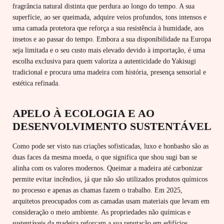
fragrância natural distinta que perdura ao longo do tempo. A sua
superfície, ao ser queimada, adquire veios profundos, tons intensos e
uma camada protetora que reforça a sua resistência à humidade, aos
insetos e ao passar do tempo. Embora a sua disponibilidade na Europa
seja limitada e o seu custo mais elevado devido à importação, é uma
escolha exclusiva para quem valoriza a autenticidade do Yakisugi
tradicional e procura uma madeira com história, presença sensorial e
estética refinada.
APELO À ECOLOGIA E AO
DESENVOLVIMENTO SUSTENTÁVEL
Como pode ser visto nas criações sofisticadas, luxo e honbasho são as
duas faces da mesma moeda, o que significa que shou sugi ban se
alinha com os valores modernos. Queimar a madeira até carbonizar
permite evitar incêndios, já que não são utilizados produtos químicos
no processo e apenas as chamas fazem o trabalho. Em 2025,
arquitetos preocupados com as camadas usam materiais que levam em
consideração o meio ambiente. As propriedades não químicas e
sustentáveis ​​da madeira reforçam a sua reputação em edifícios