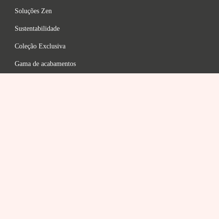
Soluções Zen
Sustentabilidade
Coleção Exclusiva
Gama de acabamentos
FAQ
LEGAL
política de Privacidade
Termos e Condições
Aviso Legal
Política de Cookies