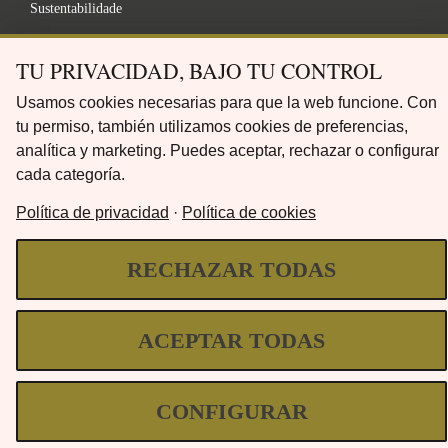
Sustentabilidade
Coleção Exclusiva
TU PRIVACIDAD, BAJO TU CONTROL
Gama de acabamentos
Usamos cookies necesarias para que la web funcione. Con
FAQ
tu permiso, también utilizamos cookies de preferencias,
analítica y marketing. Puedes aceptar, rechazar o configurar
LEGAL
cada categoría.
Política de privacidad
·
Política de cookies
política de Privacidade
RECHAZAR TODAS
Termos e Condições
Aviso Legal
ACEPTAR TODAS
Política de Cookies
CONFIGURAR