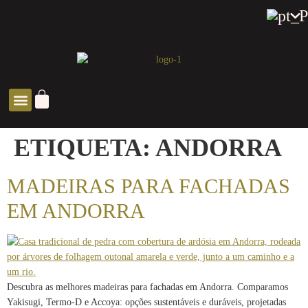
SOLUÇÕES ZEN
ETIQUETA:
ANDORRA
MADEIRAS PARA FACHADAS
EM ANDORRA
Descubra as melhores madeiras para fachadas em Andorra. Comparamos
Yakisugi, Termo-D e Accoya: opções sustentáveis ​​e duráveis, projetadas