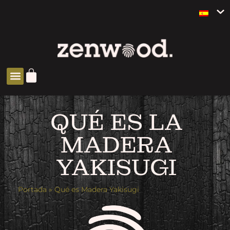
QUÉ ES LA
MADERA
YAKISUGI
Portada
»
Qué es Madera Yakisugi