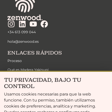
+34 613 099 044
hola@zenwood.es
ENLACES RÁPIDOS
Proceso
Qué es Madera Yakisugi
Soluciones Zen
TU PRIVACIDAD, BAJO TU
CONTROL
Sostenibilidad
Usamos cookies necesarias para que la web
Colección Exclusiva
funcione. Con tu permiso, también utilizamos
Gama De Acabados
cookies de preferencias, analítica y marketing.