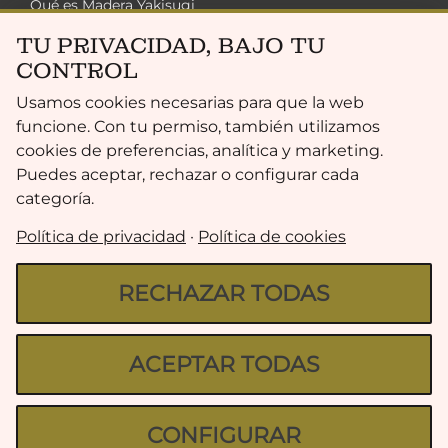
Qué es Madera Yakisugi
TU PRIVACIDAD, BAJO TU
Soluciones Zen
CONTROL
Sostenibilidad
Usamos cookies necesarias para que la web
Colección Exclusiva
funcione. Con tu permiso, también utilizamos
Gama De Acabados
cookies de preferencias, analítica y marketing.
Puedes aceptar, rechazar o configurar cada
FAQ
categoría.
LEGAL
Política de privacidad
·
Política de cookies
RECHAZAR TODAS
Política de privacidad
ACEPTAR TODAS
Términos y Condiciones
Aviso Legal
CONFIGURAR
Política de Cookies