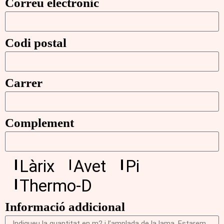
Correu electrònic
Codi postal
Carrer
Complement
Làrix
Avet
Pi
Thermo-D
Informació addicional