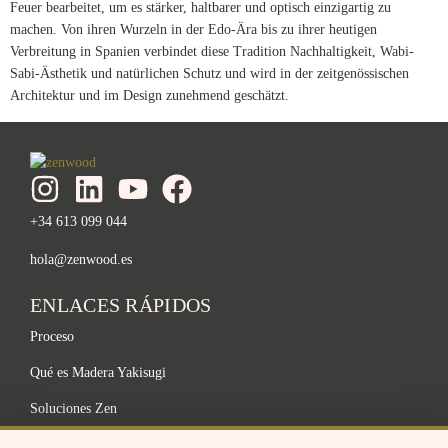
Feuer bearbeitet, um es stärker, haltbarer und optisch einzigartig zu
machen. Von ihren Wurzeln in der Edo-Ära bis zu ihrer heutigen
Verbreitung in Spanien verbindet diese Tradition Nachhaltigkeit, Wabi-
Sabi-Ästhetik und natürlichen Schutz und wird in der zeitgenössischen
Architektur und im Design zunehmend geschätzt.
+34 613 099 044
hola@zenwood.es
ENLACES RÁPIDOS
Proceso
Qué es Madera Yakisugi
Soluciones Zen
Nachhaltigkeit