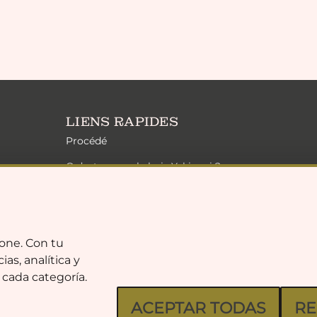
LIENS RAPIDES
Procédé
Qu’est-ce que le bois Yakisugi ?
Solutions Zen
Développement durable
Collection exclusive
one. Con tu
as, analítica y
Gamme de finitions
 cada categoría.
FAQ
ACEPTAR TODAS
RE