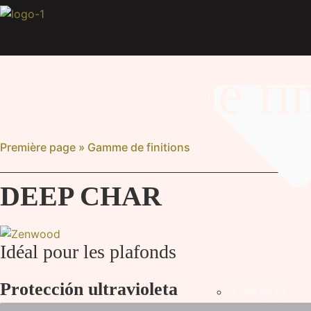
Aller
au
contenu
Gamme de fin
Première page
»
Gamme de finitions
DEEP CHAR
Idéal pour les plafonds
Protección ultravioleta
À PROPOS
PROCÉDÉ