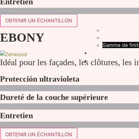
Entretien
OBTENIR UN ÉCHANTILLON
APPLICATIONS
EBONY
COLLECTION E
Gamme de finit
RÉALISATIONS
BLOG
Idéal pour les façades, les clôtures, les i
Protección ultravioleta
Dureté de la couche supérieure
Entretien
OBTENIR UN ÉCHANTILLON