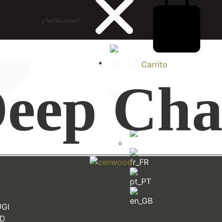
¿hablamos?
Carrito
Deep Cha
UGI
AD