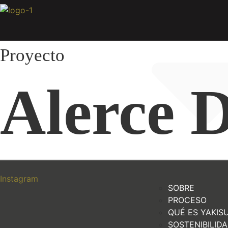
Ir
al
contenido
Proyecto
Alerce 
Instagram
SOBRE
PROCESO
QUÉ ES YAKIS
SOSTENIBILID