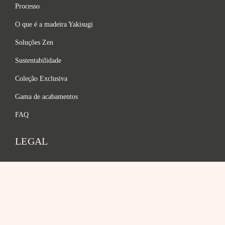
Processo
O que é a madeira Yakisugi
Soluções Zen
Sustentabilidade
Coleção Exclusiva
Gama de acabamentos
FAQ
LEGAL
política de Privacidade
Termos e Condições
Aviso Legal