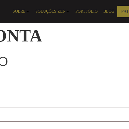
SOBRE
SOLUÇÕES ZEN
PORTFÓLIO
BLOG
FA
ONTA
ÃO