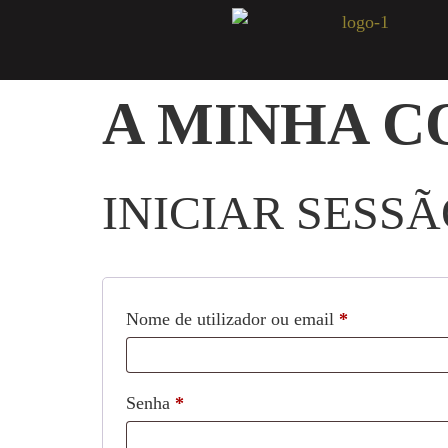
A MINHA C
INICIAR SESS
Nome de utilizador ou email
*
Senha
*