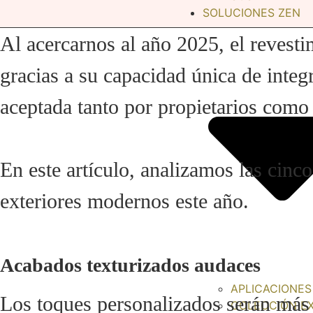
SOLUCIONES ZEN
Al acercarnos al año 2025, el revest
gracias a su capacidad única de integ
aceptada tanto por propietarios como p
En este artículo, analizamos las cinc
exteriores modernos este año.
Acabados texturizados audaces
APLICACIONES
Los toques personalizados serán más
COLECCIÓN E