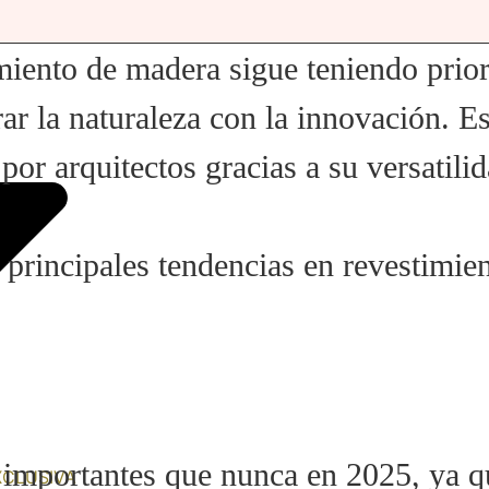
imiento de madera sigue teniendo prio
rar la naturaleza con la innovación. 
or arquitectos gracias a su versatilid
o principales tendencias en revestimie
 importantes que nunca en 2025, ya q
XCLUSIVA