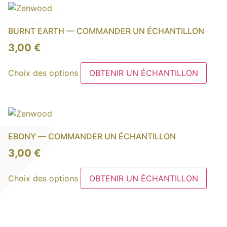
variations.
 LE YAKISUGI ?
Les
NT DURABLE
BURNT EARTH — COMMANDER UN ÉCHANTILLON
options
peuvent
3,00
€
être
Ce
choisies
Choix des options
OBTENIR UN ÉCHANTILLON
produit
sur
a
la
plusieurs
page
variations.
du
Les
produit
EBONY — COMMANDER UN ÉCHANTILLON
options
peuvent
3,00
€
être
Ce
choisies
Choix des options
OBTENIR UN ÉCHANTILLON
produit
sur
a
la
plusieurs
page
variations.
du