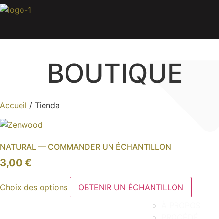
Aller
au
contenu
BOUTIQUE
Accueil
/ Tienda
NATURAL — COMMANDER UN ÉCHANTILLON
3,00
€
Ce
Choix des options
OBTENIR UN ÉCHANTILLON
produit
a
À PROPOS
plusieurs
PROCÉDÉ