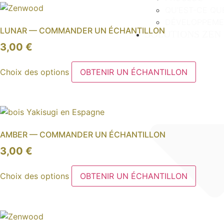
variations.
QU’EST-CE QUE
Les
DÉVELOPPEME
LUNAR — COMMANDER UN ÉCHANTILLON
options
SOLUTIONS ZEN
peuvent
3,00
€
être
Ce
choisies
Choix des options
OBTENIR UN ÉCHANTILLON
produit
sur
a
la
plusieurs
page
variations.
du
Les
produit
AMBER — COMMANDER UN ÉCHANTILLON
options
peuvent
3,00
€
être
Ce
choisies
Choix des options
OBTENIR UN ÉCHANTILLON
produit
sur
a
la
plusieurs
page
variations.
du