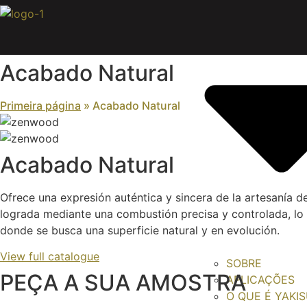
Pular
para
o
conteúdo
Acabado Natural
Primeira página
»
Acabado Natural
Acabado Natural
Ofrece una expresión auténtica y sincera de la artesanía d
lograda mediante una combustión precisa y controlada, lo q
donde se busca una superficie natural y en evolución.
View full catalogue
SOBRE
PEÇA A SUA AMOSTRA
APLICAÇÕES
O QUE É YAKIS