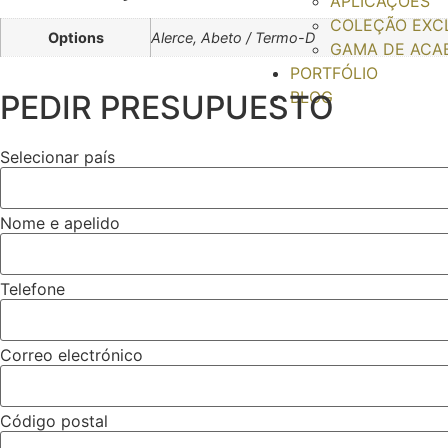
APLICAÇÕES
COLEÇÃO EXC
Options
Alerce, Abeto / Termo-D
GAMA DE ACA
PORTFÓLIO
BLOG
PEDIR PRESUPUESTO
Selecionar país
Nome e apelido
Telefone
Correo electrónico
Código postal