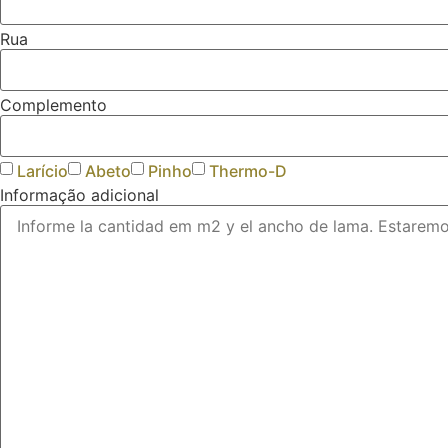
Rua
Complemento
Larício
Abeto
Pinho
Thermo-D
Informação adicional