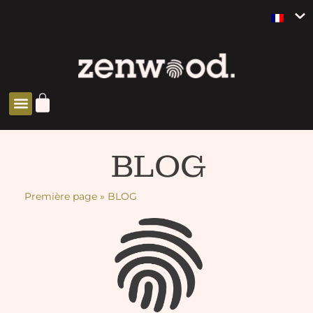
BLOG
Première page
»
BLOG