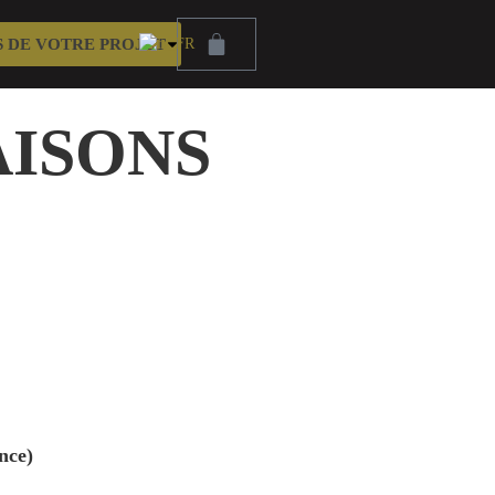
 DE VOTRE PROJET
AISONS
nce)