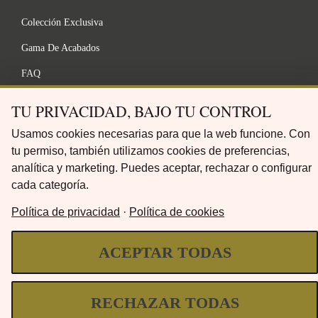
Colección Exclusiva
Gama De Acabados
FAQ
TU PRIVACIDAD, BAJO TU CONTROL
LEGAL
Usamos cookies necesarias para que la web funcione. Con
tu permiso, también utilizamos cookies de preferencias,
analítica y marketing. Puedes aceptar, rechazar o configurar
Política de privacidad
cada categoría.
Términos y Condiciones
Política de privacidad
·
Política de cookies
Aviso Legal
ACEPTAR TODAS
Política de Cookies
RECHAZAR TODAS